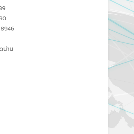
589
590
1 8946
ดน่าน