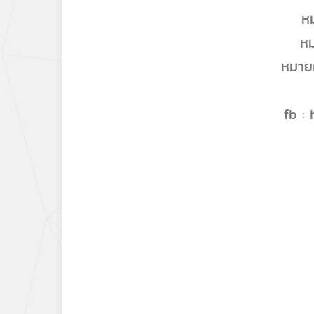
หม
หม
หมายเ
fb :