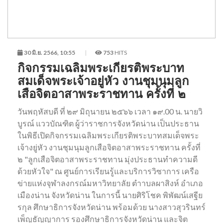
30 มิ.ย. 2566, 10:55
753
HITS
กิจกรรมเฉลิมพระเกียรติพระบาท
สมเด็จพระเจ้าอยู่หัว งานชุมนุมลูก
เสือจิตอาสาพระราชทาน ครั้งที่ ๒
วันพฤหัสบดี ที่ ๒๙ มิถุนายน ๒๕๖๖ เวลา ๑๙.00 น. นายวิ
บูรณ์ แววบัณฑิต ผู้ว่าราชการจังหวัดน่าน เป็นประธาน
ในพิธีเปิดกิจกรรมเฉลิมพระเกียรติพระบาทสมเด็จพระ
เจ้างยู่หัว งานชุมนุมลูกเสือจิตอาสาพระราชทาน ครั้งที่
๒ "ลูกเสือจิตอาสาพระราชทาน มุ่งประธานทำความดี
ด้วยหัวใจ" ณ ศูนย์การเรียนรู้และบริการวิซาการ เครือ
ข่ายแห่งจุฬาลงกรณ์มหาวิทยาลัย ตำาบลผาสิงห์ อำเภอ
เมืองน่าน จังหวัดน่าน ในการนี้ นายศิริโชค พิพัฒน์เสฐีย
รกุล ศึกษาธิการจังหวัดน่าน พร้อมด้วย นางสาวสุวรินทร์
เพ็ญธัญญาการ รองศึกษาธิการจังหวัดน่าน และจิต