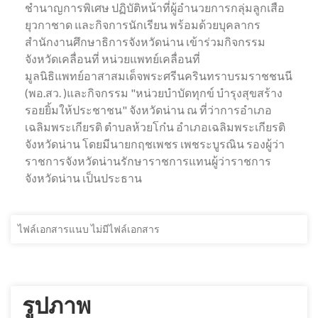
ชำนาญการพิเศษ ปฏิบัติหน้าที่ผู้อำนวยการกลุ่มลูกเสือ
ยุวกาชาด และกิจการนักเรียน พร้อมด้วยบุคลากร
สำนักงานศึกษาธิการจังหวัดน่าน เข้าร่วมกิจกรรม
จังหวัดเคลื่อนที่ หน่วยแพทย์เคลื่อนที่
มูลนิธิแพทย์อาสาสมเด็จพระศรีนครินทราบรมราชชนนี
(พอ.สว. )และกิจกรรม "หน่วยบำบัดทุกข์ บำรุงสุขสร้าง
รอยยิ้มให้ประชาชน" จังหวัดน่าน ณ ที่ว่าการอำเภอ
เฉลิมพระเกียรติ ตำบลห้วยโก๋น อำเภอเฉลิมพระเกียรติ
จังหวัดน่าน โดยมีนายกฤชเพชร เพชระบูรณิน รองผู้ว่า
ราชการจังหวัดน่านรักษาราชการแทนผู้ว่าราชการ
จังหวัดน่าน เป็นประธาน
ไฟล์เอกสารแนบ ไม่มีไฟล์เอกสาร
รูปภาพ