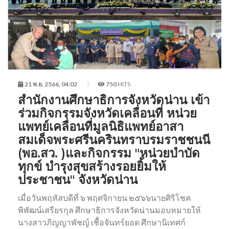
21 พ.ย. 2566, 04:02
750
HITS
สำนักงานศึกษาธิการจังหวัดน่าน เข้า
ร่วมกิจกรรมจังหวัดเคลื่อนที่ หน่วย
แพทย์เคลื่อนที่มูลนิธิแพทย์อาสา
สมเด็จพระศรีนครินทราบรมราชชนนี
(พอ.สว. )และกิจกรรม "หน่วยบำบัด
ทุกข์ บำรุงสุขสร้างรอยยิ้มให้
ประชาชน" จังหวัดน่าน
เมื่อวันพฤหัสบดีที่ ๖ พฤศจิกายน ๒๕๖๖นายศิริโชค
พิพัฒน์เสรียรกุล ศึกษาธิการจังหวัดน่านมอบหมายให้
นางสาวภิญญาพัชญ์ เชื้อจันทร์ยอด ศึกษานิเทศก์