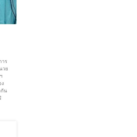
นการ
ำนวย
มฯ
อง
วกัน
ิ