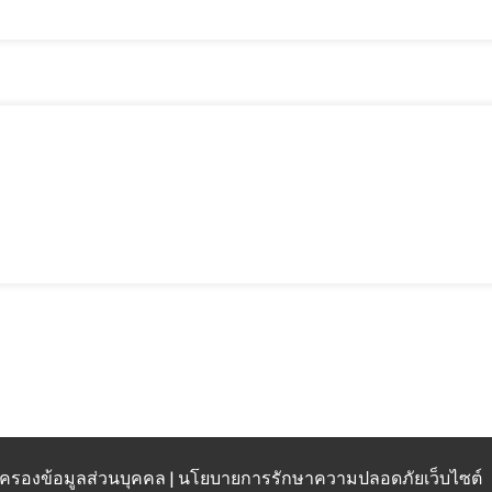
้มครองข้อมูลส่วนบุคคล | นโยบายการรักษาความปลอดภัยเว็บไซต์